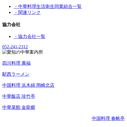
・中華料理生活衛生同業組合一覧
・関連リンク
協力会社
・協力会社一覧
052-241-2312
四川料理 萬福
駅西ラーメン
中国料理 浜木綿 岡崎北店
中華飯店 珍竹亭
中華菜館 金龍郷
中国料理 春帆亭