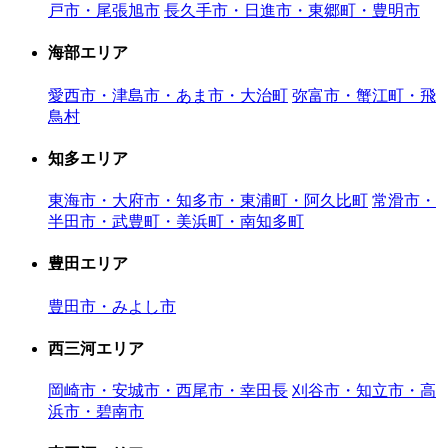
戸市・尾張旭市
長久手市・日進市・東郷町・豊明市
海部エリア
愛西市・津島市・あま市・大治町
弥富市・蟹江町・飛
鳥村
知多エリア
東海市・大府市・知多市・東浦町・阿久比町
常滑市・
半田市・武豊町・美浜町・南知多町
豊田エリア
豊田市・みよし市
西三河エリア
岡崎市・安城市・西尾市・幸田長
刈谷市・知立市・高
浜市・碧南市