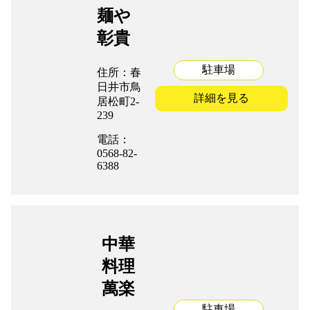
麺や
彰貴
駐車場
住所：春
日井市鳥
詳細を見る
居松町2-
239
電話：
0568-82-
6388
中華
料理
萬楽
駐車場