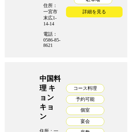
住所：
一宮市
詳細を見る
末広1-
14-14
電話：
0586-85-
8621
中国料
理 キ
コース料理
ョン
予約可能
キョ
個室
ン
宴会
住所：一