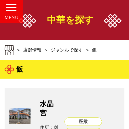
中華を探す
MENU
HOME
店舗情報
ジャンルで探す
飯
愛知の中華案内所
飯
店舗情報
お知らせ
水晶
お問い合せ
宮
座敷
組合概要
住所：刈