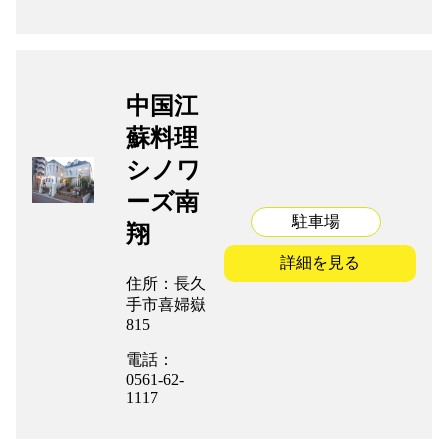
中国江
蘇料理
シノワ
ーズ南
駐車場
翔
詳細を見る
住所：長久
手市喜婦嶽
815
電話：
0561-62-
1117