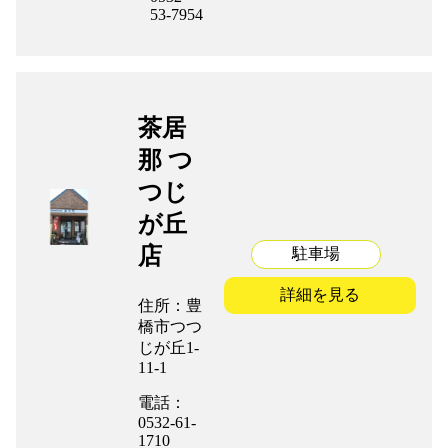
53-7954
茶居
那 つ
つじ
が丘
店
駐車場
詳細を見る
住所：豊
橋市つつ
じが丘1-
11-1
電話：
0532-61-
1710