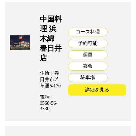
中国料
理 浜
コース料理
木綿
予約可能
春日井
個室
店
宴会
住所：春
駐車場
日井市若
草通5-170
詳細を見る
電話：
0568-56-
3330