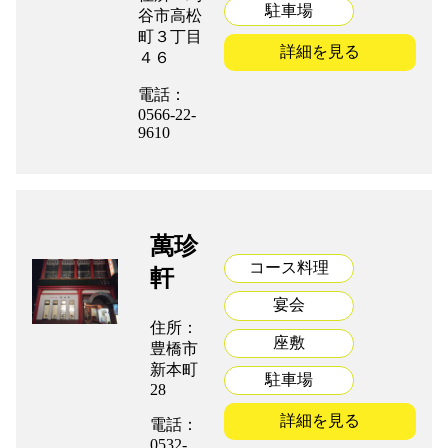
駐車場
谷市高松
町３丁目
組合加入案内
詳細を見る
４６
電話：
関係者リンク
0566-22-
9610
協力会社
萬珍
コース料理
軒
052-241-2312
宴会
住所：
座敷
豊橋市
新本町
駐車場
28
詳細を見る
電話：
0532-