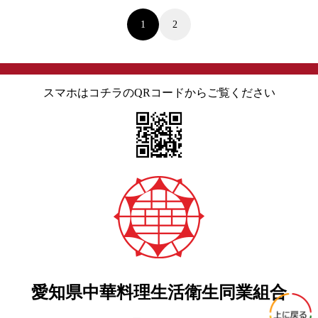
投
1
2
稿
の
ペ
スマホはコチラのQRコードからご覧ください
ー
ジ
送
り
愛知県中華料理生活衛生同業組合