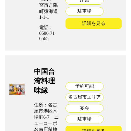
座敷
宮市丹陽
駐車場
町猿海道
1-1-1
詳細を見る
電話：
0586-71-
6565
中国台
湾料理
予約可能
味縁
名古屋市エリア
住所：名古
宴会
屋市港区木
場町6-7 ニ
駐車場
ューコーポ
名南店舗棟
詳細を見る