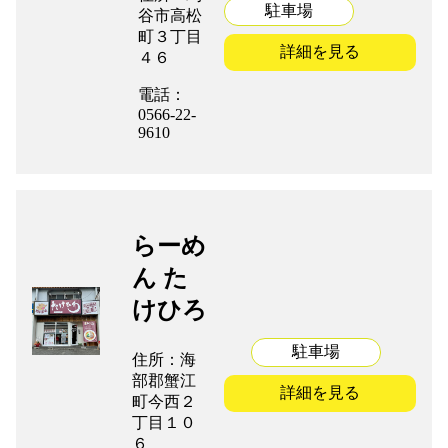
駐車場
谷市高松
町３丁目
組合加入案内
詳細を見る
４６
電話：
関係者リンク
0566-22-
9610
協力会社
らーめ
ん た
052-241-2312
けひろ
駐車場
住所：海
部郡蟹江
詳細を見る
町今西２
丁目１０
６