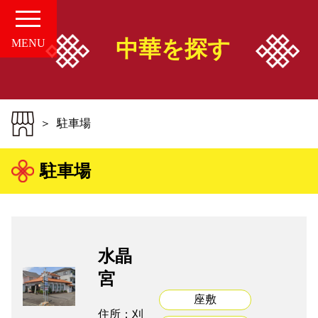
中華を探す
MENU
HOME
駐車場
愛知の中華案内所
駐車場
店舗情報
お知らせ
水晶
お問い合せ
宮
座敷
組合概要
住所：刈