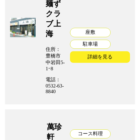
麺ず
クラ
ブ上
座敷
海
駐車場
住所：
豊橋市
詳細を見る
中岩田5-
1ｰ8
電話：
0532-63-
8840
萬珍
コース料理
軒