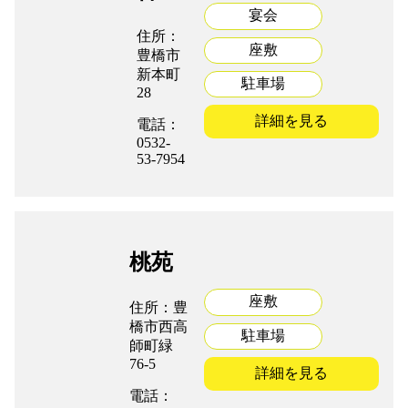
宴会
住所：
座敷
豊橋市
新本町
駐車場
28
詳細を見る
電話：
0532-
53-7954
桃苑
座敷
住所：豊
橋市西高
駐車場
師町緑
76-5
詳細を見る
電話：