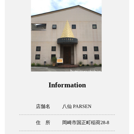
組合加入案内
関係者リンク
協力会社
052-241-231
Information
店舗名
八仙 PARSEN
住 所
岡崎市国正町稲荷28-8