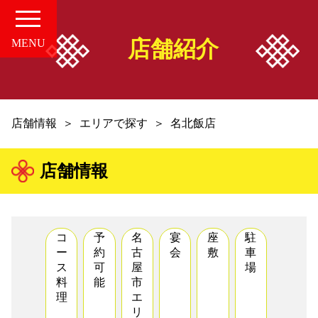
店舗紹介
MENU
HOME
店舗情報
エリアで探す
名北飯店
愛知の中華案内所
店舗情報
店舗情報
お知らせ
コ
予
名
宴
座
駐
ー
約
古
会
敷
車
お問い合せ
ス
可
屋
場
料
能
市
理
エ
組合概要
リ