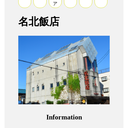
ア
組合加入案内
名北飯店
関係者リンク
協力会社
052-241-231
Information