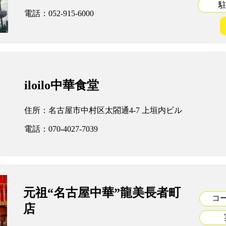
電話：052-915-6000
iloilo中華食堂
住所：名古屋市中村区太閤通4-7 上垣内ビル
電話：070-4027-7039
元祖“名古屋中華”龍美長者町
コ
店