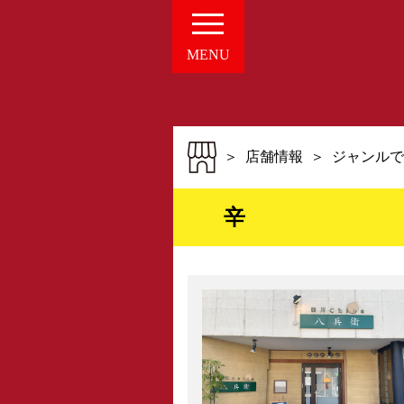
愛知の
MENU
・新着NE
店舗情報
ジャンルで
辛
組合概要
・概要