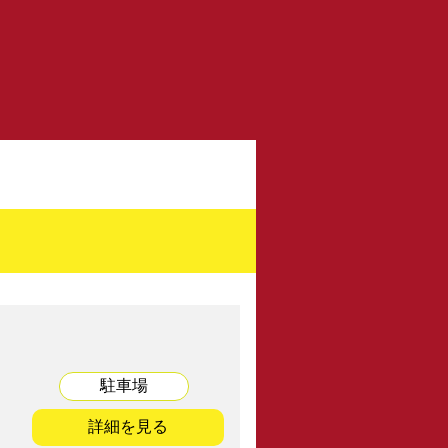
お問い合せ
・加入について
・メディアの方
・その他
プライバシーポリシー
協力会社
駐車場
同業組合一覧
・協力会社一覧
詳細を見る