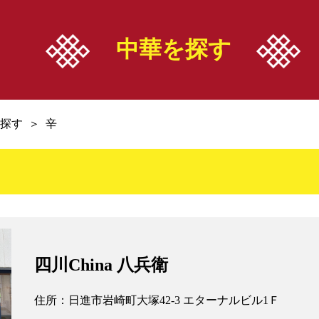
中華案内所
店舗情報
お知らせ
中華を探す
WS一覧
・エリア検索
・イベント
・ジャンル検索
・機関紙
探す
辛
・こだわり検索
・ニュース
・店舗紹介
組合加入案内
関係者リンク
四川China 八兵衛
・組合加入のメリット
・中華料理生活衛生
住所：日進市岩崎町大塚42-3 エターナルビル1Ｆ