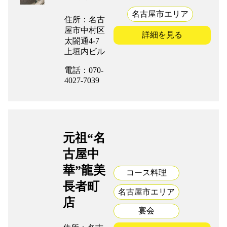
名古屋市エリア
住所：名古
屋市中村区
詳細を見る
太閤通4-7
上垣内ビル
電話：070-
4027-7039
元祖“名
古屋中
華”龍美
コース料理
長者町
名古屋市エリア
店
宴会