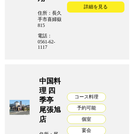
詳細を見る
住所：長久
手市喜婦嶽
815
電話：
0561-62-
1117
中国料
理 四
コース料理
季亭
予約可能
尾張旭
店
個室
宴会