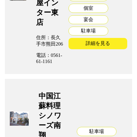
屋イン
個室
ター東
組合加入案内
宴会
店
駐車場
関係者リンク
住所：長久
詳細を見る
手市熊田206
協力会社
電話：0561-
61-1161
052-241-2312
中国江
蘇料理
シノワ
ーズ南
駐車場
翔