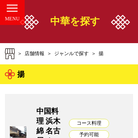
中華を探す
MENU
HOME
店舗情報
ジャンルで探す
揚
愛知の中華案内所
揚
店舗情報
お知らせ
中国料
お問い合せ
理 浜木
コース料理
綿 名古
組合概要
予約可能