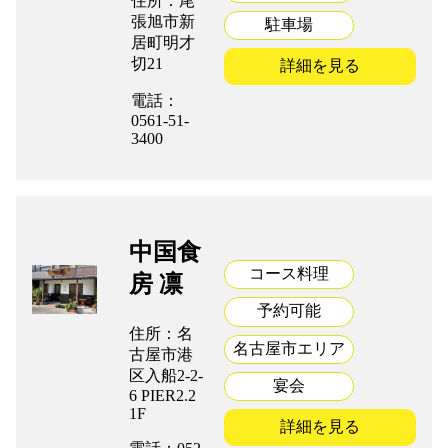
住所：尾
張旭市新
駐車場
居町明才
切21
詳細を見る
電話：
0561-51-
3400
中国食
コース料理
房 凛
予約可能
住所：名
名古屋市エリア
古屋市港
区入船2-2-
宴会
6 PIER2.2
1F
詳細を見る