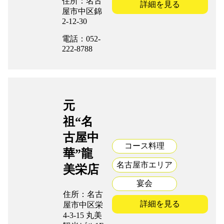
住所：名古
詳細を見る
屋市中区錦
2-12-30
電話：052-
222-8788
元
祖“名
古屋中
コース料理
華”龍
名古屋市エリア
美栄店
宴会
住所：名古
詳細を見る
屋市中区栄
4-3-15 丸美