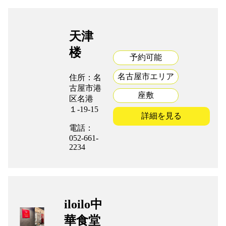
天津
楼
予約可能
名古屋市エリア
住所：名
古屋市港
座敷
区名港
１-19-15
詳細を見る
電話：
052-661-
2234
iloilo中
華食堂