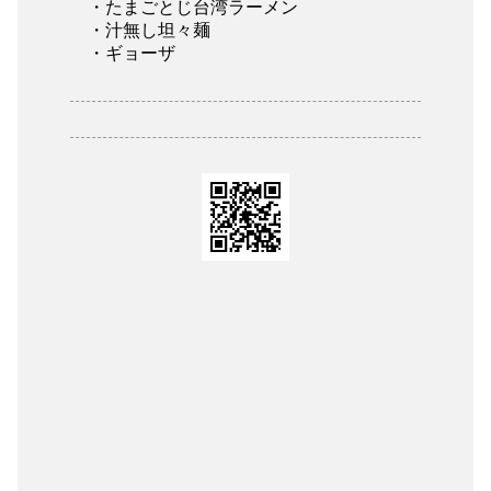
・たまごとじ台湾ラーメン
・汁無し坦々麺
・ギョーザ