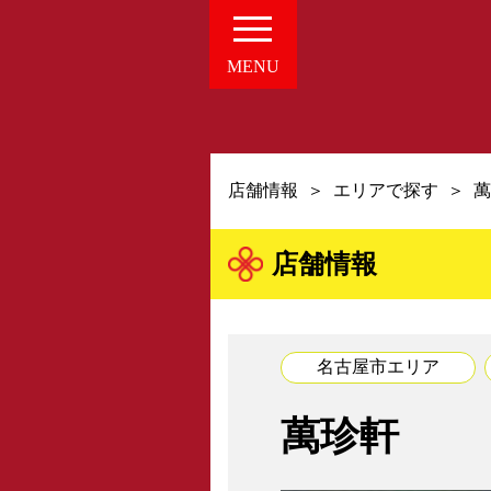
愛知の
MENU
・新着NE
店舗情報
エリアで探す
萬
店舗情報
名古屋市エリア
組合概要
萬珍軒
・概要