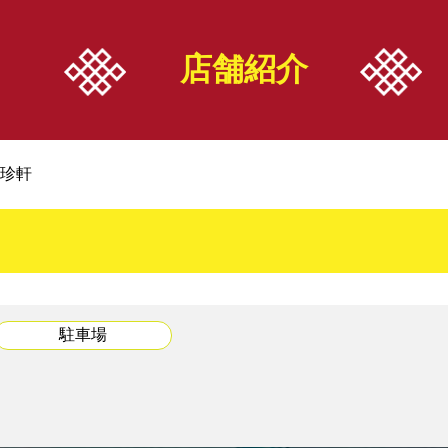
中華案内所
店舗情報
お知らせ
店舗紹介
WS一覧
・エリア検索
・イベント
・ジャンル検索
・機関紙
珍軒
・こだわり検索
・ニュース
・店舗紹介
駐車場
組合加入案内
関係者リンク
・組合加入のメリット
・中華料理生活衛生