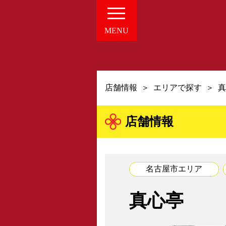
愛知の
MENU
・新着NE
店舗情報
エリアで探す
真
店舗情報
名古屋市エリア
組合概要
真心亭
・概要