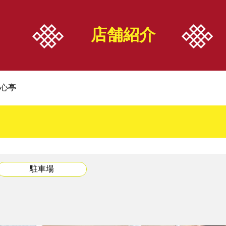
中華案内所
店舗情報
お知らせ
店舗紹介
WS一覧
・エリア検索
・イベント
・ジャンル検索
・機関紙
心亭
・こだわり検索
・ニュース
・店舗紹介
駐車場
組合加入案内
関係者リンク
・組合加入のメリット
・中華料理生活衛生