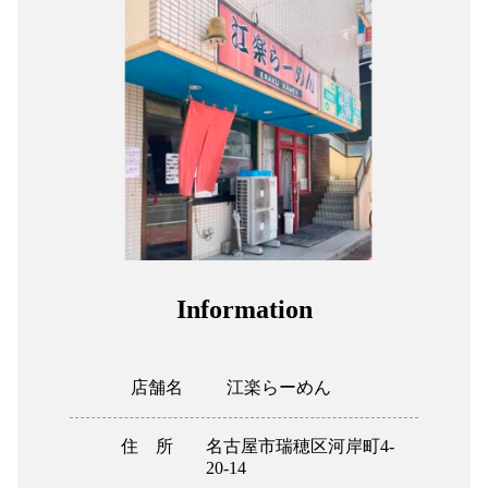
組合加入案内
関係者リンク
協力会社
052-241-231
Information
店舗名
江楽らーめん
住 所
名古屋市瑞穂区河岸町4-
20-14