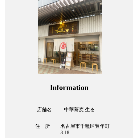
組合加入案内
関係者リンク
協力会社
052-241-231
Information
店舗名
中華蕎麦 生る
住 所
名古屋市千種区豊年町
3-18