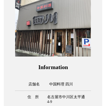
組合加入案内
関係者リンク
協力会社
052-241-231
Information
店舗名
中国料理 四川
住 所
名古屋市中川区太平通
4-9