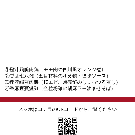
①橙汁鶏腿肉鶏（モモ肉の四川風オレンジ煮）
②香乱七八雑（五目材料の和え物・怪味ソース）
③櫻花蝦蒸肉餅（桜エビ、焼売餡のしょっつる蒸し）
④香麻宜賓燃麺（全粒粉麺の胡麻ラー油まぜそば）
スマホはコチラのQRコードからご覧ください